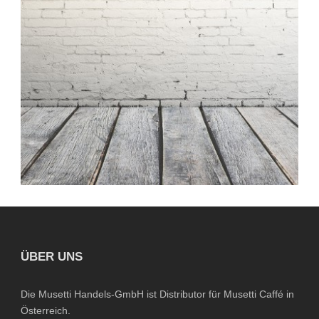
Finishing
,
Flooring
ÜBER UNS
Die Musetti Handels-GmbH ist Distributor für Musetti Caffé in
Österreich.