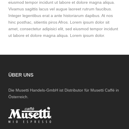
eiusmod tempor incidunt ut labore et dolore magna aliqua.
Vivamus sagittis lacus vel augue laoreet rutrum faucibus.
Integer legentibus erat a ante historiarum dapibus. At nos
hinc posthac, sitientis piros Afros. Lorem ipsum dolor sit
amet, consectetur adipisici elit, sed eiusmod tempor incidunt
ut labore et dolore magna aliqua. Lorem ipsum dolor.
ÜBER UNS
Die Musetti Handels-GmbH ist Distributor für Musetti Caffé in
Österreich.